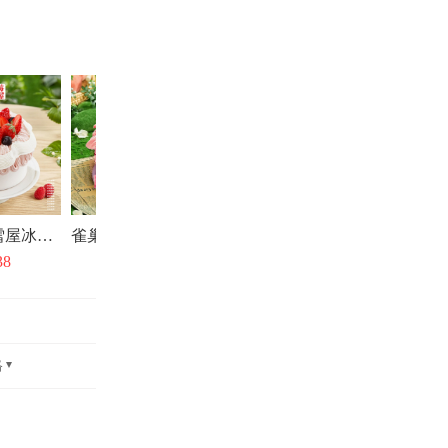
雀巢 草莓雪屋冰淇淋/水果动物奶油生日蛋糕
雀巢 玫瑰荔夏冰淇淋/水果动物奶油生日蛋糕
38
￥138
格