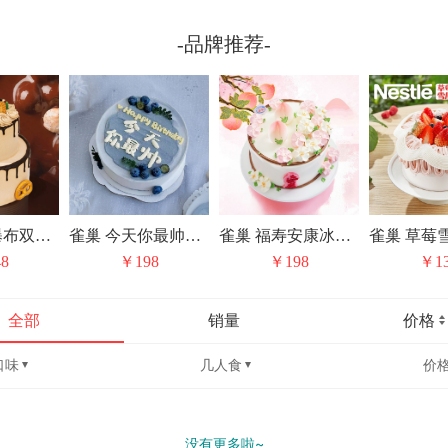
-品牌推荐-
雀巢 黑巧瀑布双层冰淇淋/水果动物奶油生日蛋糕（上层是固定水果夹心）
雀巢 今天你最帅冰淇淋/水果动物奶油生日蛋糕
雀巢 福寿安康冰淇淋/水果动物奶油生日蛋糕
8
￥198
￥198
￥1
全部
销量
价格
口味
几人食
价
没有更多啦~