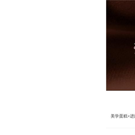
美学蛋糕×