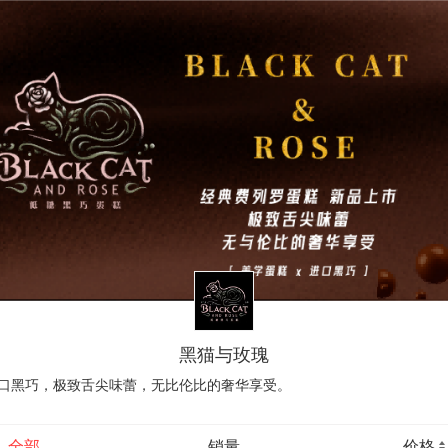
黑猫与玫瑰
进口黑巧，极致舌尖味蕾，无比伦比的奢华享受。
全部
销量
价格