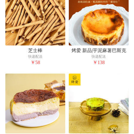
芝士棒
烤爱 新品|芋泥麻薯巴斯克
快递配送
快递配送
￥58
￥138