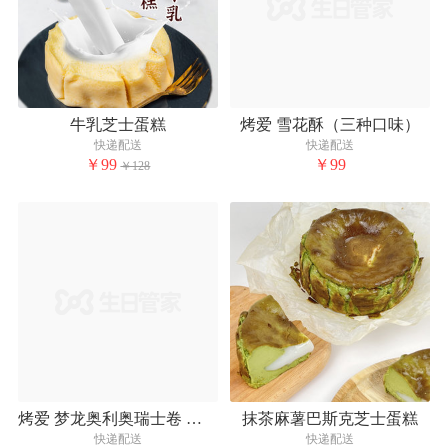
牛乳芝士蛋糕
烤爱 雪花酥（三种口味）
快递配送
快递配送
￥99
￥99
￥128
烤爱 梦龙奥利奥瑞士卷 （全国配送）
抹茶麻薯巴斯克芝士蛋糕
快递配送
快递配送