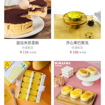
提拉米苏蛋糕
开心果巴斯克
快递配送
快递配送
￥118
￥188
￥138
￥198