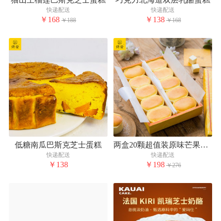
快递配送
快递配送
￥168
￥138
￥188
￥168
低糖南瓜巴斯克芝士蛋糕
两盒20颗超值装原味芒果半熟芝士
快递配送
快递配送
￥138
￥198
￥276