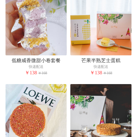
低糖咸香微甜小卷套餐
芒果半熟芝士蛋糕
快递配送
快递配送
￥138
￥138
￥168
￥168