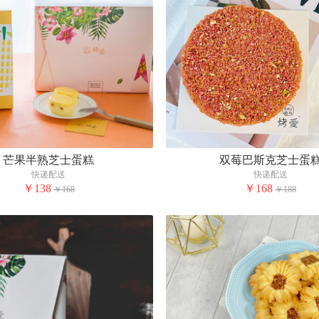
芒果半熟芝士蛋糕
双莓巴斯克芝士蛋
快递配送
快递配送
￥138
￥168
￥168
￥188