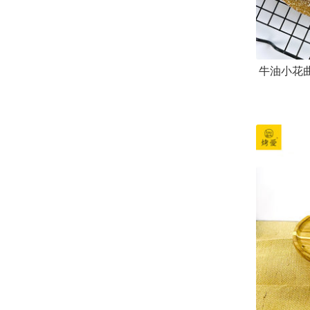
牛油小花曲