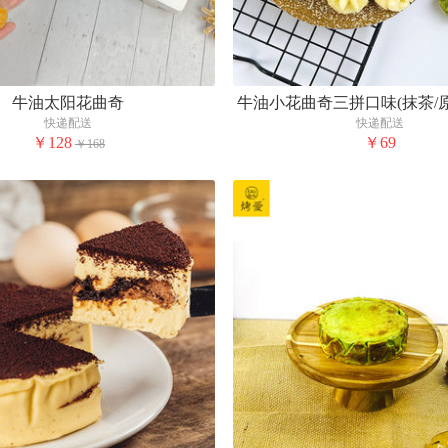
牛油太阳花曲奇
牛油小花曲奇三拼口味(抹茶/
快递配送
快递配送
￥128
￥69
￥168