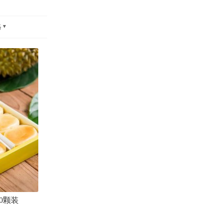
格
0颗装