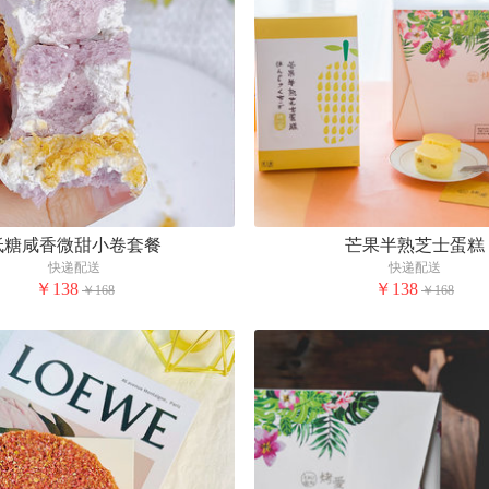
低糖咸香微甜小卷套餐
芒果半熟芝士蛋糕
快递配送
快递配送
￥138
￥138
￥168
￥168