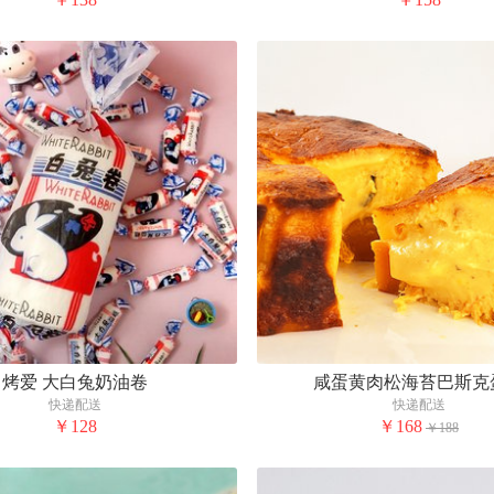
烤爱 大白兔奶油卷
咸蛋黄肉松海苔巴斯克
快递配送
快递配送
￥128
￥168
￥188