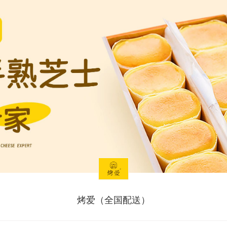
烤爱（全国配送）