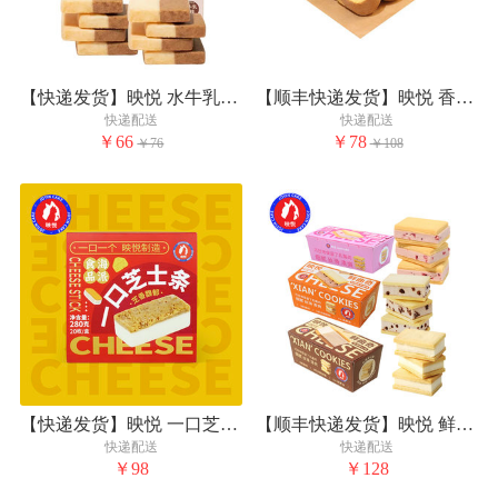
【快递发货】映悦 水牛乳拿铁鲜曲奇*2盒装
【顺丰快递发货】映悦 香缇酸奶云朵卷
快递配送
快递配送
￥66
￥78
￥76
￥108
【快递发货】映悦 一口芝士条 约280g/盒
【顺丰快递发货】映悦 鲜曲奇组合（6枚/盒，口味可选）
快递配送
快递配送
￥98
￥128