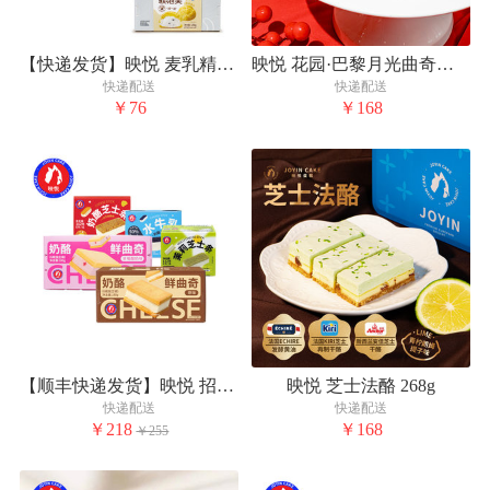
【快递发货】映悦 麦乳精咸口软泡芙（150g）*2盒
映悦 花园·巴黎月光曲奇礼盒Moon Dancing
快递配送
快递配送
￥76
￥168
【顺丰快递发货】映悦 招牌小食全家桶
映悦 芝士法酪 268g
快递配送
快递配送
￥218
￥168
￥255