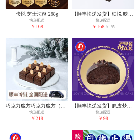
映悦 芝士法酪 268g
【顺丰快递发货】映悦 映悦冰纷咖啡组合
快递配送
快递配送
￥168
￥168
￥195
巧克力魔方巧克力魔方（全国款）Cube Chocolate
【顺丰快递发货】脆皮梦龙卷（10只装）
快递配送
快递配送
￥218
￥98