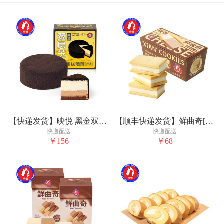
【快递发货】映悦 黑金双层芝士 280g*2
【顺丰快递发货】鲜曲奇[乳酪夹心味]
快递配送
快递配送
￥156
￥68