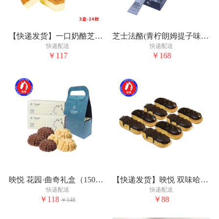
【快递发货】一口奶酪芝士条（8枚装）*3盒装
芝士法酪(青柠朗姆提子味)赠送（咖啡液4条）
快递配送
快递配送
￥117
￥168
映悦 花园·曲奇礼盒（150g*2盒） 口味可选
【快递发货】映悦 双味哈斗2盒装（150g/盒*2)
快递配送
快递配送
￥118
￥88
￥148