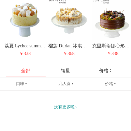
荔夏 Lychee summer 冰激凌蛋糕
榴莲 Durian 冰淇淋蛋糕
克里斯蒂娜心形线 Christina heart line
￥338
￥368
￥338
全部
销量
价格
口味
几人食
价格
没有更多啦~