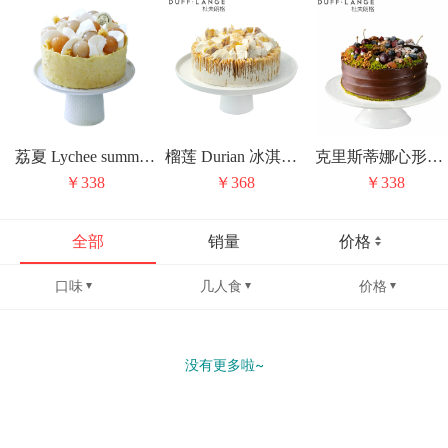
荔夏 Lychee summer 冰激凌蛋糕
榴莲 Durian 冰淇淋蛋糕
克里斯蒂娜心形线 Christina heart line
￥338
￥368
￥338
全部
销量
价格
口味
几人食
价格
没有更多啦~