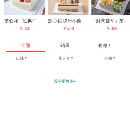
芝心花「经典口味无限复购」花漾红丝绒小方
芝心花 快乐小熊焦糖摩卡奶油蛋糕儿童节礼物
「鲜果荟萃」芝心花 丰收果园九宫格 动物奶油水果生日蛋糕甜品下午茶
￥268
￥238
￥369
全部
销量
价格
口味
几人食
价格
没有更多啦~