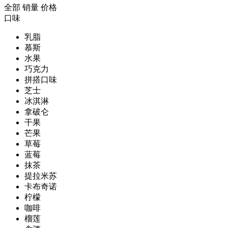
全部
销量
价格
口味
乳脂
慕斯
水果
巧克力
拼搭口味
芝士
冰淇淋
拿破仑
干果
芒果
草莓
蓝莓
抹茶
提拉米苏
卡布奇诺
柠檬
咖啡
榴莲