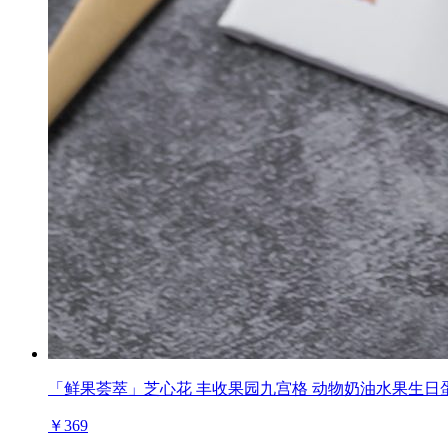
「鲜果荟萃」芝心花 丰收果园九宫格 动物奶油水果生日
￥369