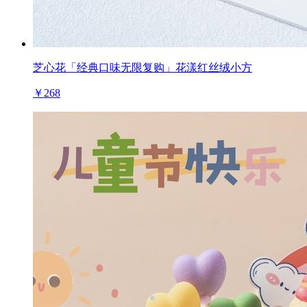
芝心花「经典口味无限复购」花漾红丝绒小方
￥268