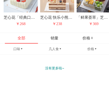
芝心花「经典口味无限复购」花漾红丝绒小方
芝心花 快乐小熊焦糖摩卡奶油蛋糕儿童节礼物
「鲜果荟萃」芝心花 丰收果园九宫格 动物奶油水果生日蛋糕甜品下午茶
￥268
￥238
￥369
全部
销量
价格
口味
几人食
价格
没有更多啦~