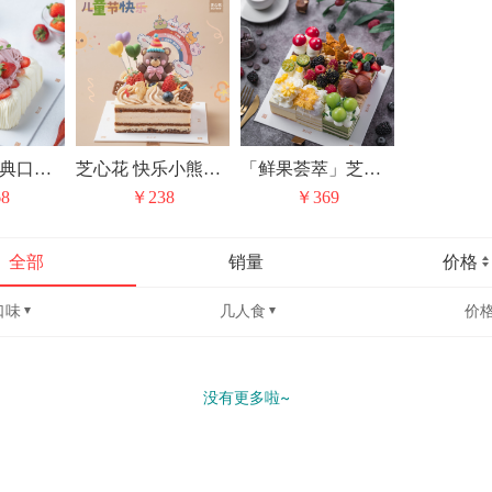
芝心花「经典口味无限复购」花漾红丝绒小方
芝心花 快乐小熊焦糖摩卡奶油蛋糕儿童节礼物
「鲜果荟萃」芝心花 丰收果园九宫格 动物奶油水果生日蛋糕甜品下午茶
8
￥238
￥369
全部
销量
价格
口味
几人食
价
没有更多啦~