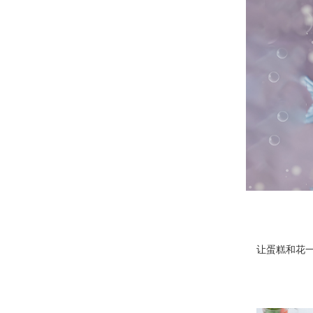
让蛋糕和花