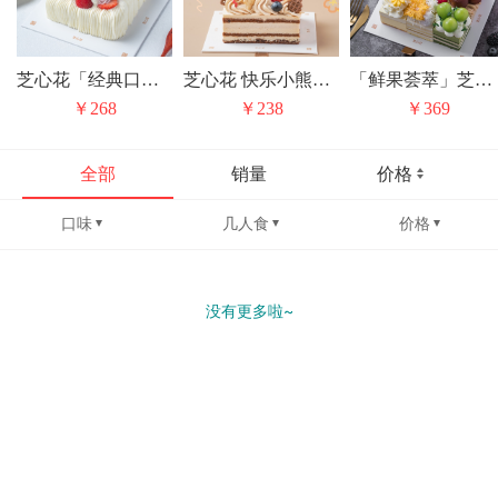
芝心花「经典口味无限复购」花漾红丝绒小方
芝心花 快乐小熊焦糖摩卡奶油蛋糕儿童节礼物
「鲜果荟萃」芝心花 丰收果园九宫格 动物奶油水果生日蛋糕甜品下午茶
￥268
￥238
￥369
全部
销量
价格
口味
几人食
价格
没有更多啦~