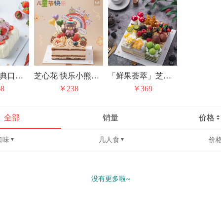
芝心花「经典口味无限复购」花漾红丝绒小方
芝心花 快乐小熊焦糖摩卡奶油蛋糕儿童节礼物
「鲜果荟萃」芝心花 丰收果园九宫格 动物奶油水果生日蛋糕甜品下午茶
8
￥238
￥369
全部
销量
价格
口味
几人食
价
没有更多啦~