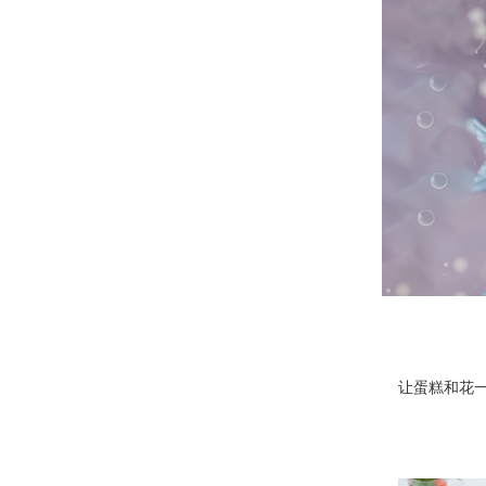
让蛋糕和花