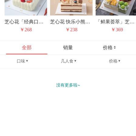
芝心花「经典口味无限复购」花漾红丝绒小方
芝心花 快乐小熊焦糖摩卡奶油蛋糕儿童节礼物
「鲜果荟萃」芝心花 丰收果园九宫格 动物奶油水果生日蛋糕甜品下午茶
￥268
￥238
￥369
全部
销量
价格
口味
几人食
价格
没有更多啦~