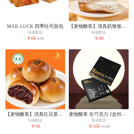
MAIL LUCK 四季吐司面包
【麦物酪客】清真奶墩墩面包240g*2盒
快递配送
快递配送
￥68
￥88
￥98
【麦物酪客】清真红豆薏米包360g*1盒
麦物酪客 生巧克力 2盒特惠装 160g
快递配送
快递配送
￥68
￥168
￥188