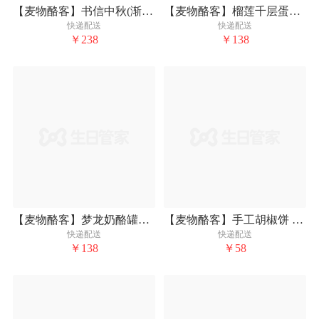
【麦物酪客】书信中秋(渐变流心月饼8只)
【麦物酪客】榴莲千层蛋糕（黑金/原味）
快递配送
快递配送
￥238
￥138
【麦物酪客】梦龙奶酪罐子蛋糕300g*3桶
【麦物酪客】手工胡椒饼 200g*2袋
快递配送
快递配送
￥138
￥58