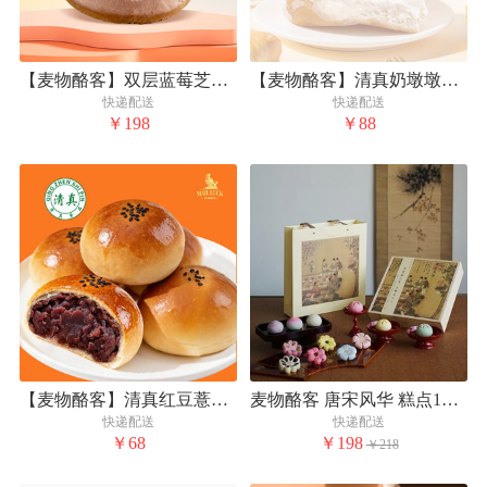
【麦物酪客】双层蓝莓芝士蛋糕（儿童限定款）420g
【麦物酪客】清真奶墩墩面包240g*2盒
快递配送
快递配送
￥198
￥88
【麦物酪客】清真红豆薏米包360g*1盒
麦物酪客 唐宋风华 糕点12只装
快递配送
快递配送
￥68
￥198
￥218