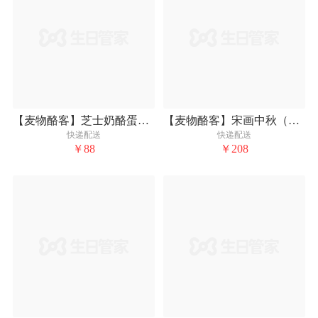
【麦物酪客】芝士奶酪蛋糕（一盒芝士160g+奶酪球190g）
【麦物酪客】宋画中秋（宋朝素月饼6只）
快递配送
快递配送
￥88
￥208