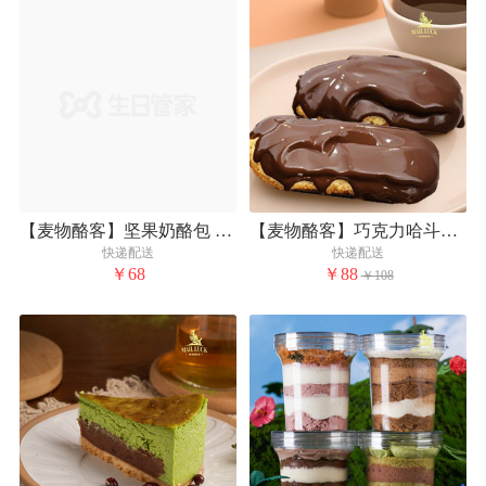
【麦物酪客】坚果奶酪包 230g*2盒
【麦物酪客】巧克力哈斗蛋糕120g*3盒
快递配送
快递配送
￥68
￥88
￥108