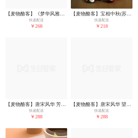
【麦物酪客】《梦华风雅》宋朝月饼·低糖
【麦物酪客】宝相中秋(苏式月饼9只)
快递配送
快递配送
￥268
￥218
【麦物酪客】唐宋风华 芳华 糕点9只装（280克/盒）
【麦物酪客】唐宋风华 望月 糕点9只装（403克/盒）
快递配送
快递配送
￥288
￥288