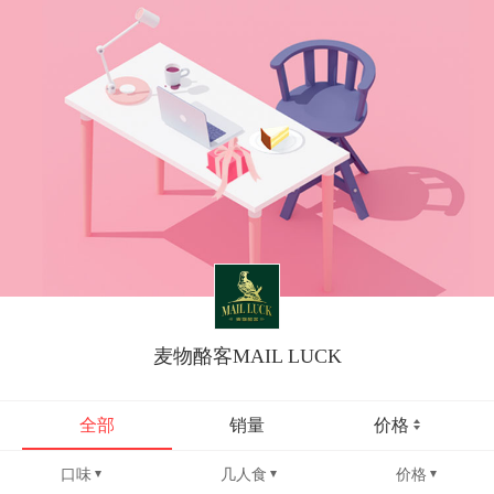
麦物酪客MAIL LUCK
全部
销量
价格
口味
几人食
价格