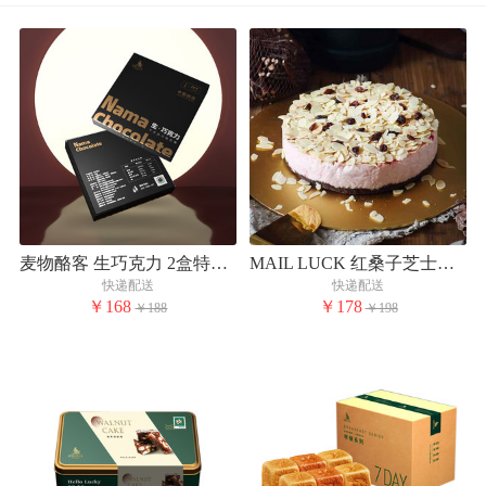
麦物酪客 生巧克力 2盒特惠装 160g
MAIL LUCK 红桑子芝士蛋糕
快递配送
快递配送
￥168
￥178
￥188
￥198