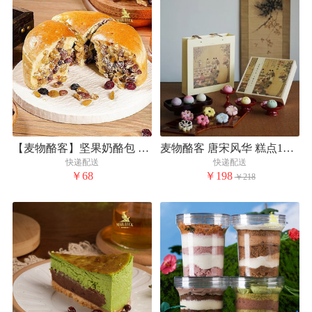
【麦物酪客】坚果奶酪包 230g*2盒
麦物酪客 唐宋风华 糕点12只装
快递配送
快递配送
￥68
￥198
￥218