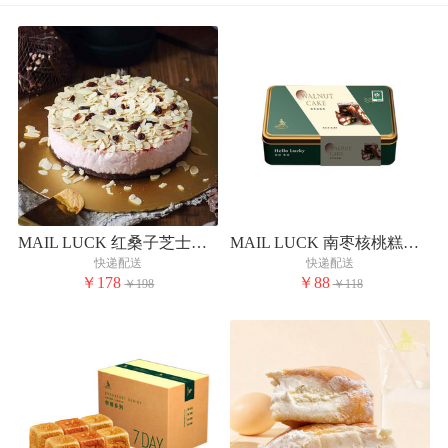
MAIL LUCK 红桑子芝士蛋糕
MAIL LUCK 南枣核桃糕铁盒装
快递配送
快递配送
￥178
￥88
￥198
￥118