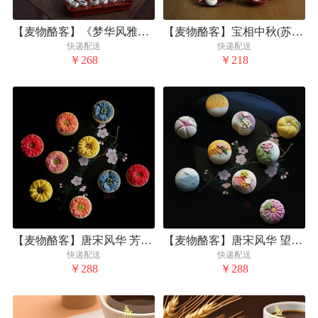
【麦物酪客】《梦华风雅》宋朝月饼·低糖
【麦物酪客】宝相中秋(苏式月饼9只)
快递配送
快递配送
￥268
￥218
【麦物酪客】唐宋风华 芳华 糕点9只装（280克/盒）
【麦物酪客】唐宋风华 望月 糕点9只装（403克/盒）
快递配送
快递配送
￥288
￥288