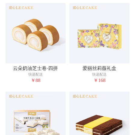
云朵奶油芝士卷·四拼
爱丽丝莉薇礼盒
快递配送
快递配送
￥88
￥168