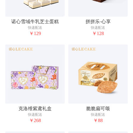
诺心雪域牛乳芝士蛋糕
拼拼乐·心享
快递配送
快递配送
￥129
￥128
克洛维紫鸢礼盒
脆脆扁可颂
快递配送
快递配送
￥268
￥88