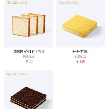
原味匠心吐司·切片
芒芒甘露
快递配送
快递配送
￥78
￥128