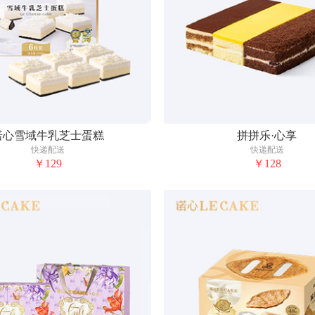
诺心雪域牛乳芝士蛋糕
拼拼乐·心享
快递配送
快递配送
￥129
￥128