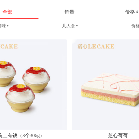
全部
销量
价格
口味
几人食
价
马上有钱（3个306g）
芝心莓莓