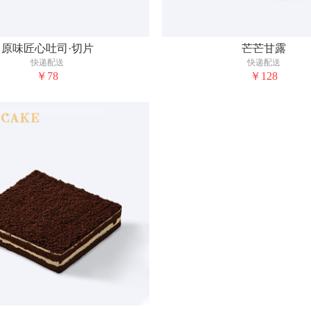
原味匠心吐司·切片
芒芒甘露
快递配送
快递配送
￥78
￥128