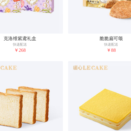
克洛维紫鸢礼盒
脆脆扁可颂
快递配送
快递配送
￥268
￥88