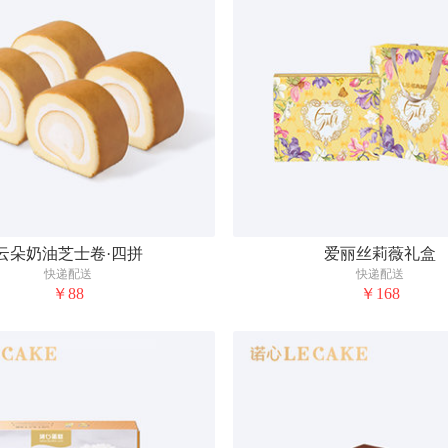
云朵奶油芝士卷·四拼
爱丽丝莉薇礼盒
快递配送
快递配送
￥88
￥168