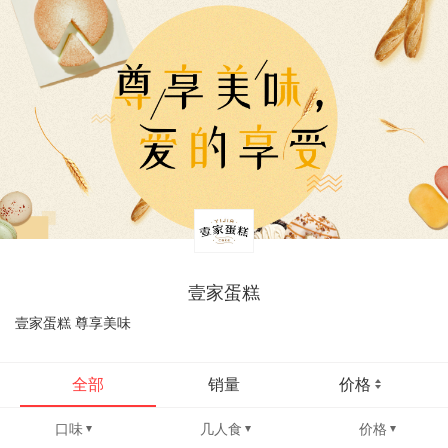
壹家蛋糕
壹家蛋糕 尊享美味
全部
销量
价格
口味
几人食
价格