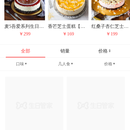
麦5吾爱系列生日专属蛋糕红丝绒芝士
香芒芝士蛋糕【限时特惠】
红桑子杏仁芝士蛋糕Raspberry CheeseCake
￥299
￥169
￥199
全部
销量
价格
口味
几人食
价格