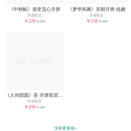
《中秋帖》渐变流心月饼
《梦华风雅》宋朝月饼·低糖
快递配送
快递配送
￥228
￥238
￥288
￥288
《人间团圆》茶·月饼双层礼盒
快递配送
￥298
￥388
没有更多啦~