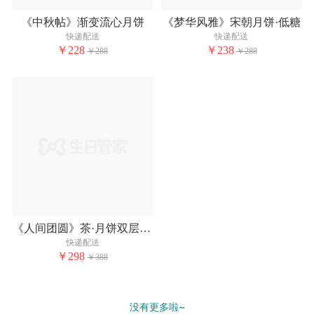
《中秋帖》渐变流心月饼
《梦华风雅》宋朝月饼·低糖
快递配送
快递配送
￥228
￥238
￥288
￥288
《人间团圆》茶·月饼双层礼盒
快递配送
￥298
￥388
没有更多啦~