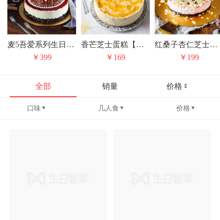
麦5吾爱系列生日专属蛋糕红丝绒芝士
香芒芝士蛋糕【限时特惠】
红桑子杏仁芝士蛋糕Raspberry CheeseCake
￥399
￥169
￥199
全部
销量
价格
口味
几人食
价格