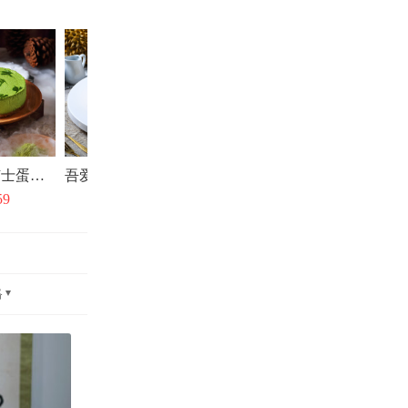
抹茶恋人芝士蛋糕Matcha Cheese Cake
吾爱系列-榴莲冰淇淋蛋糕
59
￥199
格