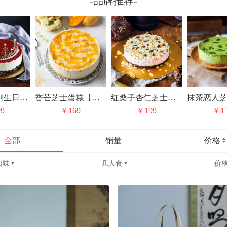
-品牌推荐-
麦5吾爱系列生日专属蛋糕红丝绒芝士
香芒芝士蛋糕【限时特惠】
红桑子杏仁芝士蛋糕Raspberry CheeseCake
9
￥169
￥199
￥1
全部
销量
价格
口味
几人食
价