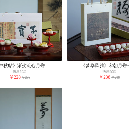
中秋帖》渐变流心月饼
《梦华风雅》宋朝月饼·
快递配送
快递配送
￥228
￥238
￥288
￥288