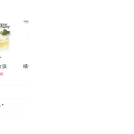
女孩
橘色韩式裱花蛋糕
98
￥358
格