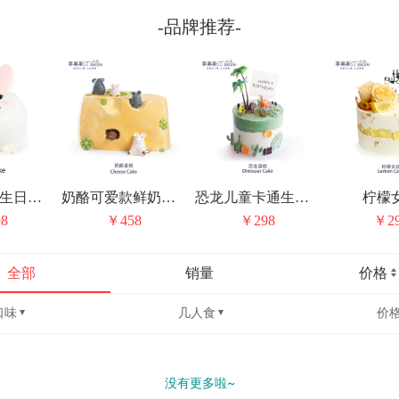
-品牌推荐-
小白兔生肖生日蛋糕
奶酪可爱款鲜奶生日蛋糕
恐龙儿童卡通生日蛋糕
柠檬
8
￥458
￥298
￥2
全部
销量
价格
口味
几人食
价
没有更多啦~