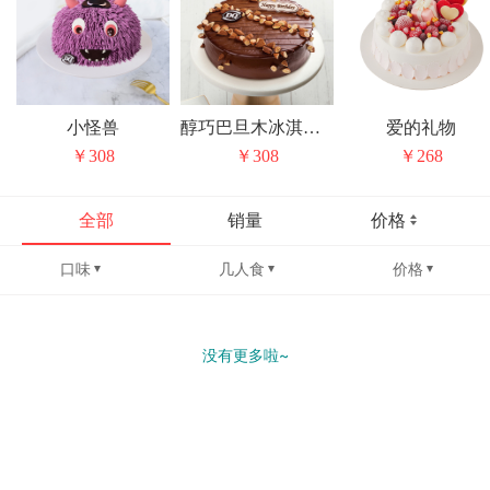
小怪兽
醇巧巴旦木冰淇淋蛋糕
爱的礼物
￥308
￥308
￥268
全部
销量
价格
口味
几人食
价格
没有更多啦~