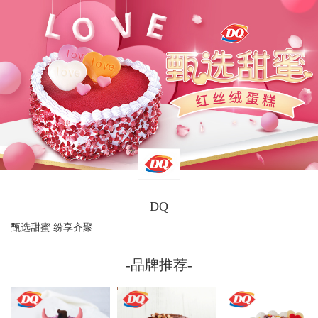
DQ
甄选甜蜜 纷享齐聚
-品牌推荐-