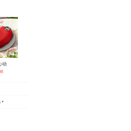
心动
98
格