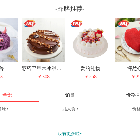
-品牌推荐-
兽
醇巧巴旦木冰淇淋蛋糕
爱的礼物
怦然
8
￥308
￥268
￥2
全部
销量
价格
口味
几人食
价
没有更多啦~