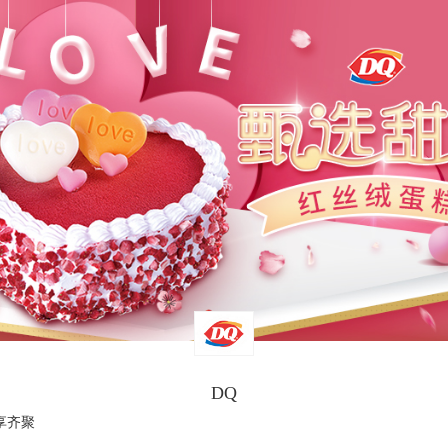
DQ
享齐聚