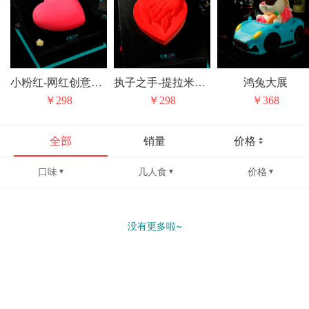
小粉红-网红创意巧克力草莓心形生日蛋糕
执子之手-提拉米苏情人节纪念日生日蛋糕
鸿兔大展
￥298
￥298
￥368
全部
销量
价格
口味
几人食
价格
没有更多啦~