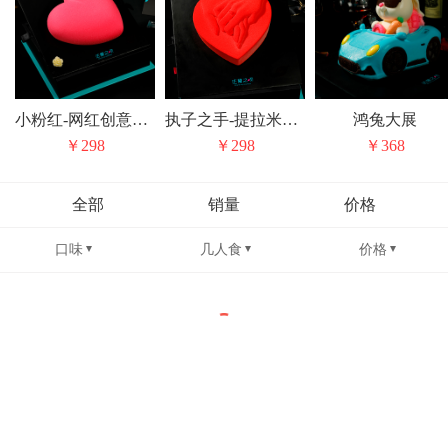
小粉红-网红创意巧克力草莓心形生日蛋糕
执子之手-提拉米苏情人节纪念日生日蛋糕
鸿兔大展
￥298
￥298
￥368
全部
销量
价格
口味
几人食
价格