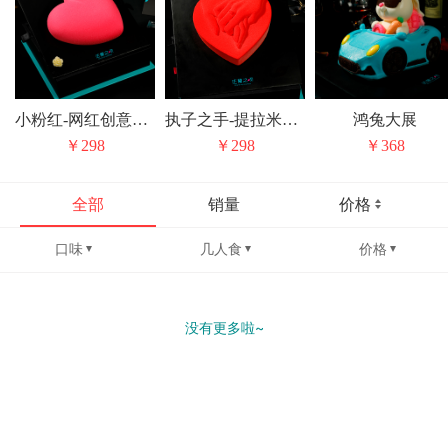
小粉红-网红创意巧克力草莓心形生日蛋糕
执子之手-提拉米苏情人节纪念日生日蛋糕
鸿兔大展
￥298
￥298
￥368
全部
销量
价格
口味
几人食
价格
没有更多啦~