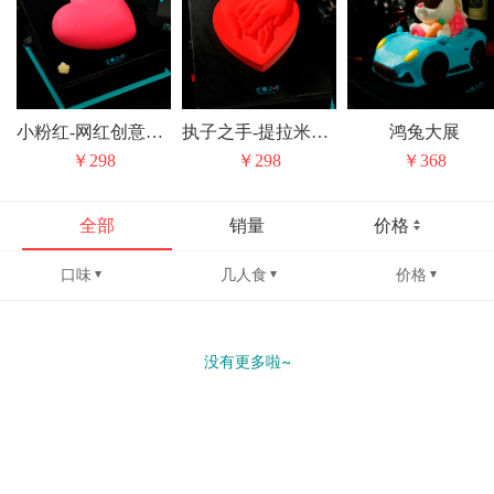
小粉红-网红创意巧克力草莓心形生日蛋糕
执子之手-提拉米苏情人节纪念日生日蛋糕
鸿兔大展
￥298
￥298
￥368
全部
销量
价格
口味
几人食
价格
没有更多啦~