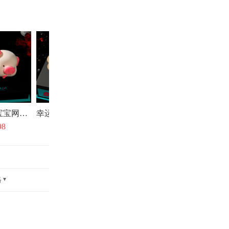
小懒猪-猪宝宝网红创意生日蛋糕
幸运心-多种口味慕斯蛋糕网红北京同城配送
98
￥298
格