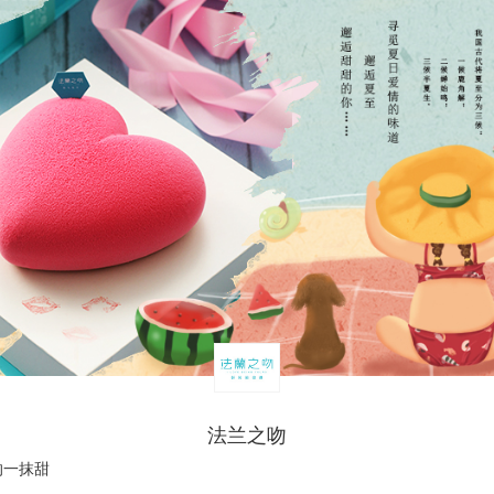
法兰之吻
的一抹甜