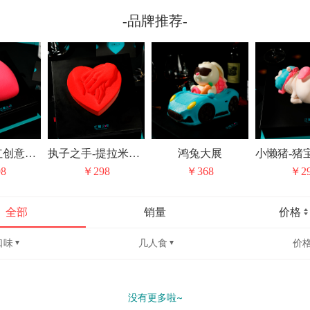
-品牌推荐-
小粉红-网红创意巧克力草莓心形生日蛋糕
执子之手-提拉米苏情人节纪念日生日蛋糕
鸿兔大展
8
￥298
￥368
￥2
全部
销量
价格
口味
几人食
价
没有更多啦~