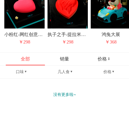
小粉红-网红创意巧克力草莓心形生日蛋糕
执子之手-提拉米苏情人节纪念日生日蛋糕
鸿兔大展
￥298
￥298
￥368
全部
销量
价格
口味
几人食
价格
没有更多啦~