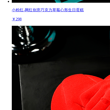
小粉红-网红创意巧克力草莓心形生日蛋糕
￥298