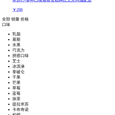
幸运心-多种口味慕斯蛋糕网红北京同城配送
￥298
全部
销量
价格
口味
乳脂
慕斯
水果
巧克力
拼搭口味
芝士
冰淇淋
拿破仑
干果
芒果
草莓
蓝莓
抹茶
提拉米苏
卡布奇诺
柠檬