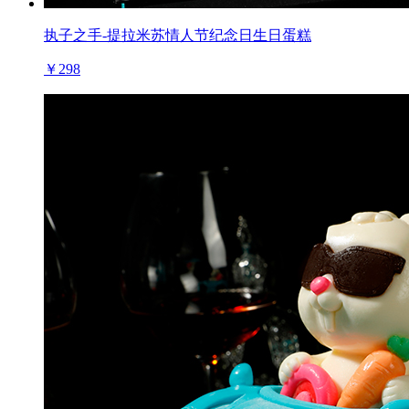
执子之手-提拉米苏情人节纪念日生日蛋糕
￥298