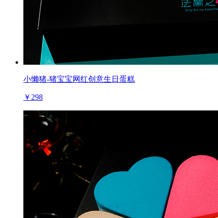
小懒猪-猪宝宝网红创意生日蛋糕
￥298