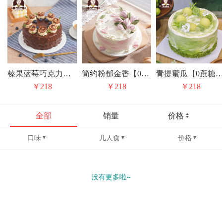
榛果蓝莓巧克力【0蔗糖】生日蛋糕
简约粉郁金香【0蔗糖】动物奶油生日蛋糕(口味5选1)
青提蜜瓜【0蔗糖】抹茶动物
￥218
￥218
￥218
全部
销量
价格
口味
几人食
价格
没有更多啦~