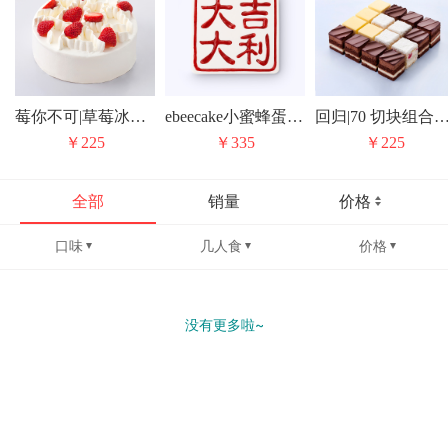
莓你不可|草莓冰激凌蛋糕
ebeecake小蜜蜂蛋糕栗子蛋糕印章慕斯生日蛋糕北京同城配送
回归|70 切块组合
￥225
￥335
￥225
全部
销量
价格
口味
几人食
价格
没有更多啦~