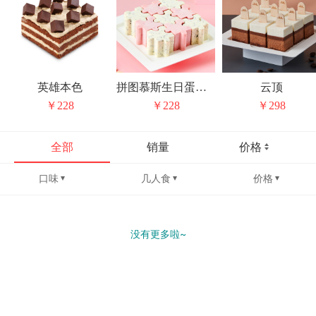
英雄本色
拼图慕斯生日蛋糕（4味）
云顶
￥228
￥228
￥298
全部
销量
价格
口味
几人食
价格
没有更多啦~