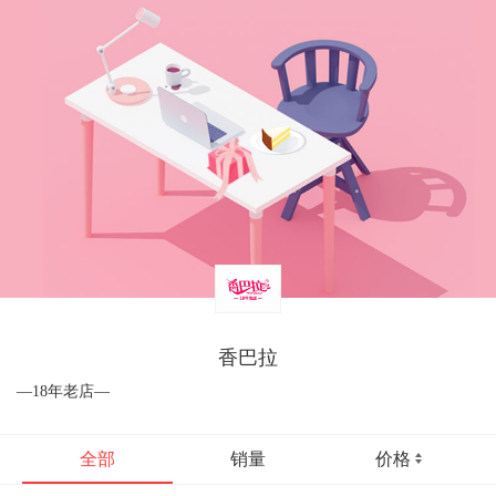
香巴拉
—18年老店—
全部
销量
价格