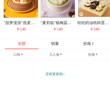
"甜梦漫游"燕麦豆乳巧克力蛋糕
“夏初临”杨梅荔枝抹茶戚风蛋糕
轻轻奶油纸杯蛋糕礼盒
￥149
￥149
￥180
全部
销量
价格
口味
几人食
价格
没有更多啦~