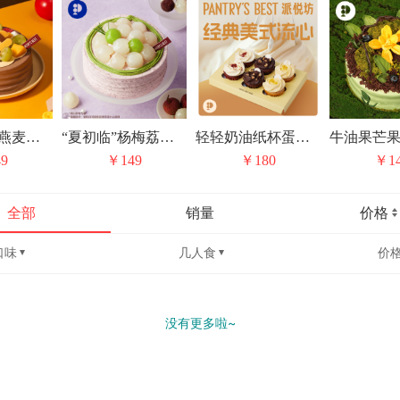
"甜梦漫游"燕麦豆乳巧克力蛋糕
“夏初临”杨梅荔枝抹茶戚风蛋糕
轻轻奶油纸杯蛋糕礼盒
9
￥149
￥180
￥1
全部
销量
价格
口味
几人食
价
没有更多啦~