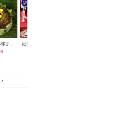
牛油果芒果椰香蛋糕
经典大都会红丝绒
“流光印象派”红丝绒玫瑰洛神花蛋糕
49
￥153
￥269
￥1
格