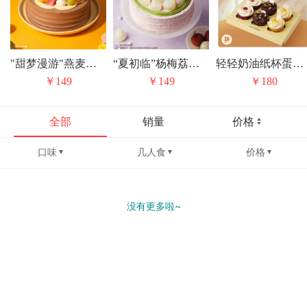
"甜梦漫游"燕麦豆乳巧克力蛋糕
“夏初临”杨梅荔枝抹茶戚风蛋糕
轻轻奶油纸杯蛋糕礼盒
￥149
￥149
￥180
全部
销量
价格
口味
几人食
价格
没有更多啦~