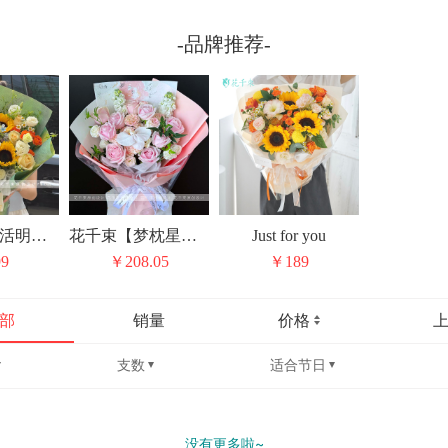
-品牌推荐-
花千束【生活明朗】
花千束【梦枕星河】
Just for you
9
￥208.05
￥189
部
销量
价格
支数
适合节日
没有更多啦~