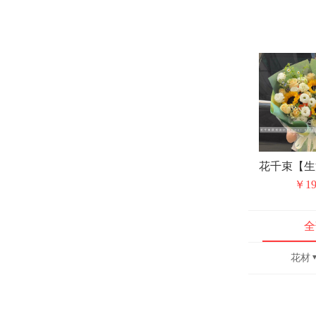
￥19
全
花材