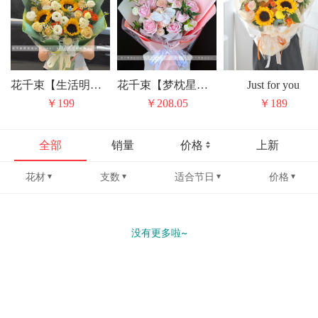
花千束【生活明朗】
花千束【梦枕星河】
Just for you
￥199
￥208.05
￥189
全部
销量
价格
上新
花材
支数
适合节日
价格
没有更多啦~