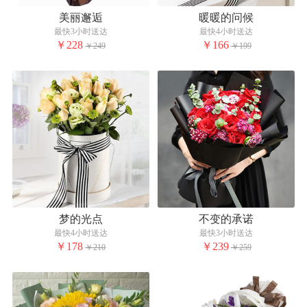
美丽邂逅
暖暖的问候
最快3小时送达
最快4小时送达
￥228
￥166
￥249
￥199
梦的光点
不变的承诺
最快4小时送达
最快3小时送达
￥178
￥239
￥210
￥259