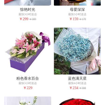
惊艳时光
母爱深深
最快3小时送达
最快3小时送达
￥299
￥159
￥389
￥179
粉色香水百合
蓝色满天星
最快3小时送达
最快4小时送达
￥229
￥234
￥308