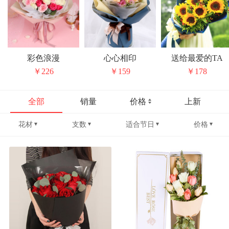
彩色浪漫
心心相印
送给最爱的TA
￥226
￥159
￥178
全部
销量
价格
上新
花材
支数
适合节日
价格