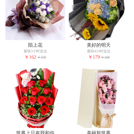
陌上花
美好的明天
最快3小时送达
最快4小时送达
￥162
￥179
￥199
￥188
世界上只有我和你
美丽新世界