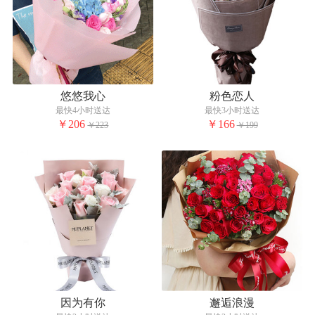
悠悠我心
粉色恋人
最快4小时送达
最快3小时送达
￥206
￥166
￥223
￥199
因为有你
邂逅浪漫