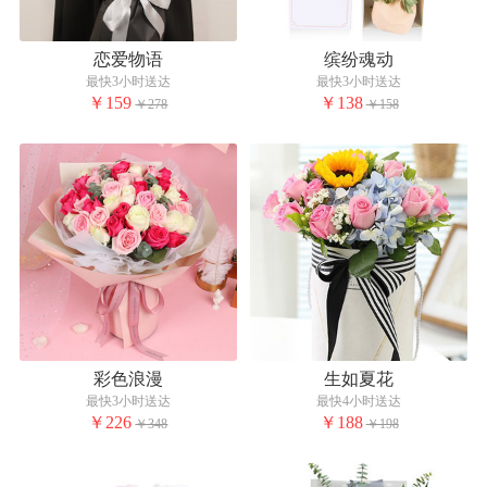
恋爱物语
缤纷魂动
最快3小时送达
最快3小时送达
￥159
￥138
￥278
￥158
彩色浪漫
生如夏花
最快3小时送达
最快4小时送达
￥226
￥188
￥348
￥198