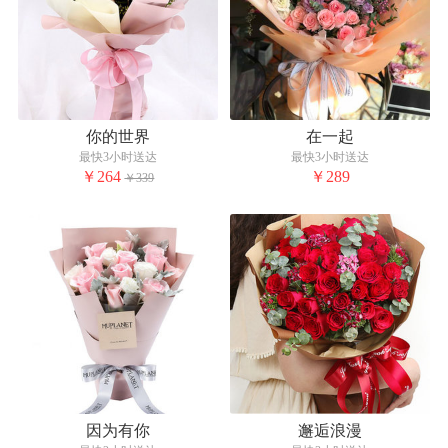
你的世界
在一起
最快3小时送达
最快3小时送达
￥264
￥289
￥339
因为有你
邂逅浪漫