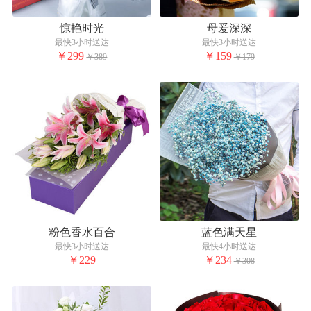
惊艳时光
母爱深深
最快3小时送达
最快3小时送达
￥299
￥159
￥389
￥179
粉色香水百合
蓝色满天星
最快3小时送达
最快4小时送达
￥229
￥234
￥308