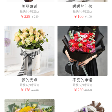
美丽邂逅
暖暖的问候
最快3小时送达
最快4小时送达
￥228
￥166
￥249
￥199
梦的光点
不变的承诺
最快4小时送达
最快3小时送达
￥178
￥239
￥210
￥259