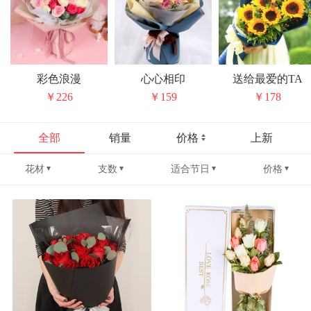
彩色浪漫
心心相印
送给最爱的TA
￥226
￥159
￥178
全部
销量
价格
上新
花材
支数
适合节日
价格