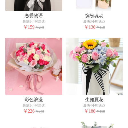
恋爱物语
缤纷魂动
最快3小时送达
最快3小时送达
￥159
￥138
￥278
￥158
彩色浪漫
生如夏花
最快3小时送达
最快4小时送达
￥226
￥188
￥348
￥198