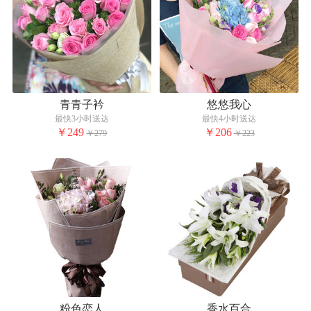
青青子衿
悠悠我心
最快3小时送达
最快4小时送达
￥249
￥206
￥279
￥223
粉色恋人
香水百合