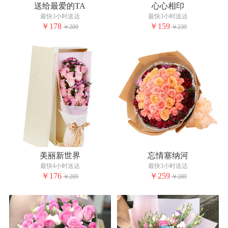
送给最爱的TA
心心相印
最快3小时送达
最快3小时送达
￥178
￥159
￥209
￥239
美丽新世界
忘情塞纳河
最快4小时送达
最快3小时送达
￥176
￥259
￥209
￥289