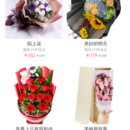
陌上花
美好的明天
最快3小时送达
最快4小时送达
￥162
￥179
￥199
￥188
世界上只有我和你
美丽新世界