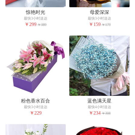
惊艳时光
母爱深深
最快3小时送达
最快3小时送达
￥299
￥159
￥389
￥179
粉色香水百合
蓝色满天星
最快3小时送达
最快4小时送达
￥229
￥234
￥308