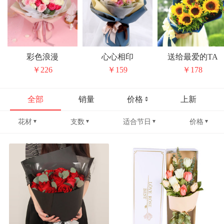
彩色浪漫
心心相印
送给最爱的TA
￥226
￥159
￥178
全部
销量
价格
上新
花材
支数
适合节日
价格