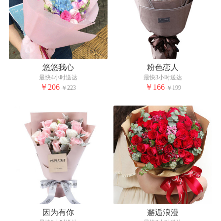
悠悠我心
粉色恋人
最快4小时送达
最快3小时送达
￥206
￥166
￥223
￥199
因为有你
邂逅浪漫