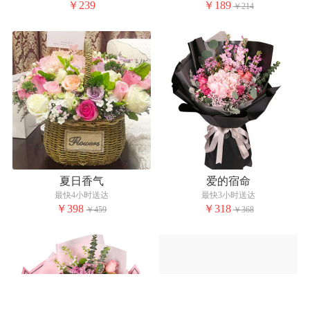
￥239
￥189
￥214
夏日香气
爱的宿命
最快4小时送达
最快3小时送达
￥398
￥318
￥459
￥368