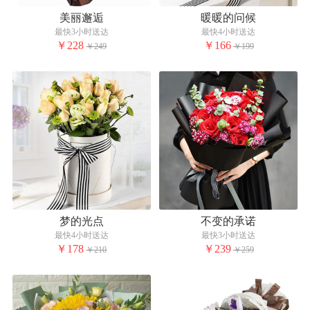
美丽邂逅
暖暖的问候
最快3小时送达
最快4小时送达
￥228
￥166
￥249
￥199
梦的光点
不变的承诺
最快4小时送达
最快3小时送达
￥178
￥239
￥210
￥259