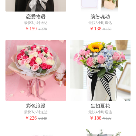
恋爱物语
缤纷魂动
最快3小时送达
最快3小时送达
￥159
￥138
￥278
￥158
彩色浪漫
生如夏花
最快3小时送达
最快4小时送达
￥226
￥188
￥348
￥198