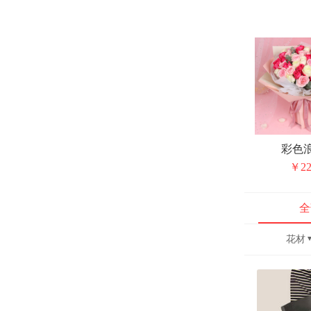
彩色
￥22
全
花材