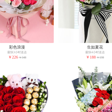
彩色浪漫
生如夏花
最快3小时送达
最快4小时送达
￥226
￥188
￥348
￥198