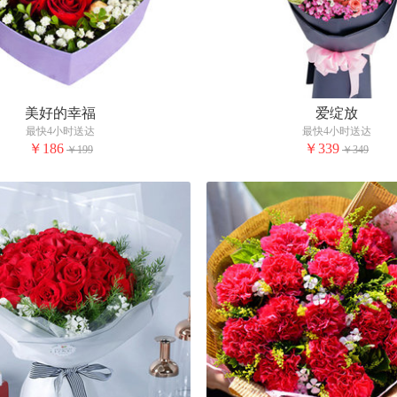
美好的幸福
爱绽放
最快4小时送达
最快4小时送达
￥186
￥339
￥199
￥349