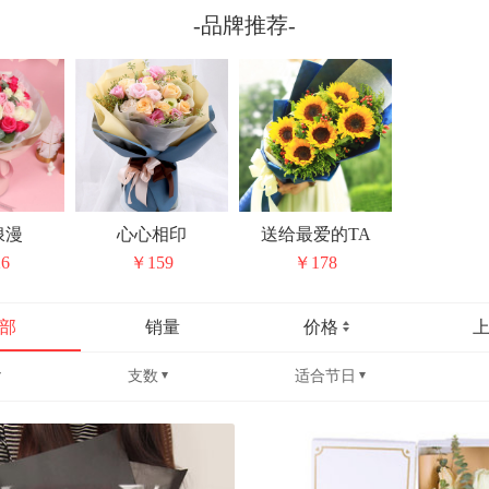
-品牌推荐-
浪漫
心心相印
送给最爱的TA
6
￥159
￥178
部
销量
价格
支数
适合节日