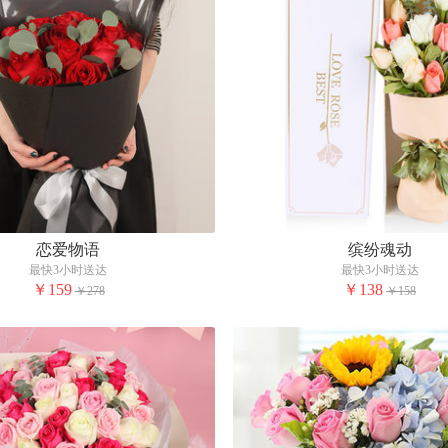
恋爱物语
缤纷魂动
最快3小时送达
最快3小时送达
￥159
￥138
￥278
￥158