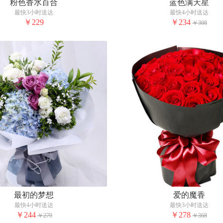
粉色香水百合
蓝色满天星
最快3小时送达
最快4小时送达
￥229
￥234
￥308
最初的梦想
爱的魔香
最快4小时送达
最快3小时送达
￥244
￥278
￥279
￥368