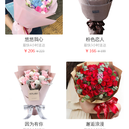
悠悠我心
粉色恋人
最快4小时送达
最快3小时送达
￥206
￥166
￥223
￥199
因为有你
邂逅浪漫