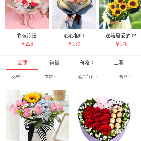
彩色浪漫
心心相印
送给最爱的TA
￥226
￥159
￥178
全部
销量
价格
上新
花材
支数
适合节日
价格