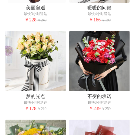
美丽邂逅
暖暖的问候
最快3小时送达
最快4小时送达
￥228
￥166
￥249
￥199
梦的光点
不变的承诺
最快4小时送达
最快3小时送达
￥178
￥239
￥210
￥259