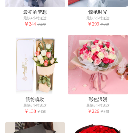
最初的梦想
惊艳时光
最快4小时送达
最快3小时送达
￥244
￥299
￥279
￥389
缤纷魂动
彩色浪漫
最快3小时送达
最快3小时送达
￥138
￥226
￥158
￥348