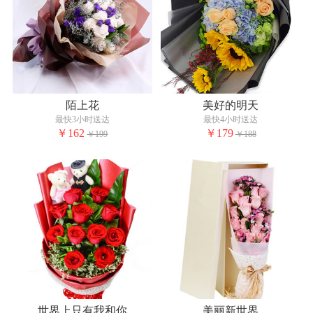
陌上花
美好的明天
最快3小时送达
最快4小时送达
￥162
￥179
￥199
￥188
世界上只有我和你
美丽新世界