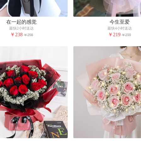
在一起的感觉
今生至爱
最快2小时送达
最快4小时送达
￥238
￥219
￥298
￥259