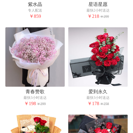
紫水晶
星语星愿
专人配送
最快2小时送达
￥859
￥218
￥299
青春赞歌
爱到永久
最快3小时送达
最快3小时送达
￥198
￥178
￥299
￥258