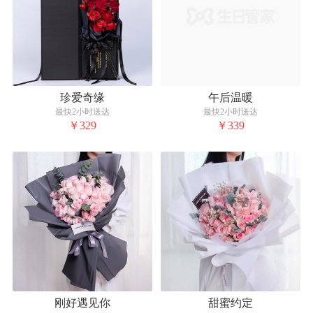
珍爱奇缘
午后温暖
最快2小时送达
最快2小时送达
￥329
￥339
刚好遇见你
甜蜜约定