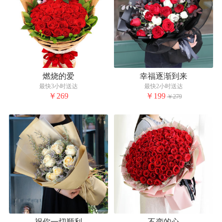
燃烧的爱
幸福逐渐到来
最快3小时送达
最快2小时送达
￥269
￥199
￥279
祝你一切顺利
不变的心