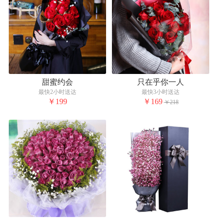
甜蜜约会
只在乎你一人
最快2小时送达
最快3小时送达
￥199
￥169
￥218