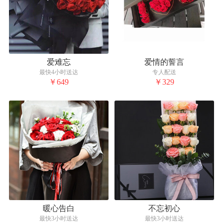
爱难忘
爱情的誓言
最快4小时送达
专人配送
￥649
￥329
暖心告白
不忘初心
最快3小时送达
最快3小时送达